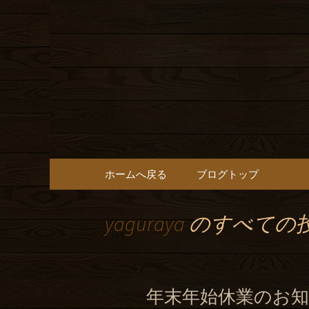
高山にある和食「やぐら」
お店です。観光の方にはも
高山の和
い飛騨牛
コンテンツへ移動
ホームへ戻る
ブログトップ
yaguraya
のすべての
年末年始休業のお