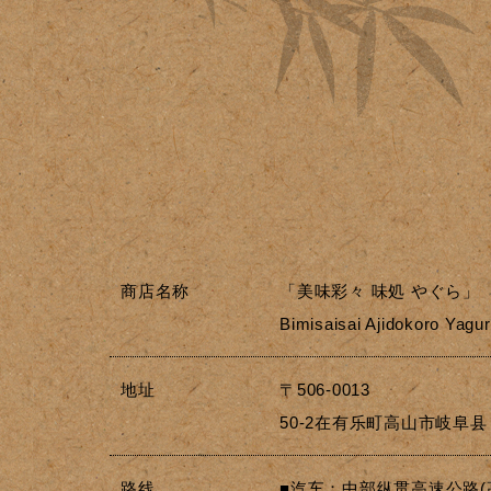
商店名称
「美味彩々 味処 やぐら」
Bimisaisai Ajidokoro Yagu
地址
〒506-0013
50-2在有乐町高山市岐阜县
路线
■汽车：中部纵贯高速公路(高